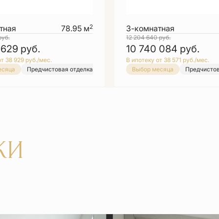
2
тная
78.95 м
3-комнатная
руб.
12 204 640
руб.
 629
руб.
10 740 084
руб.
т 38 929 руб./мес.
В ипотеку от 38 571 руб./мес.
есяца
Предчистовая отделка
Предчистовая отделка
Выбор месяца
Выбор месяца
Предчистовая отдел
Предчистов
КИ