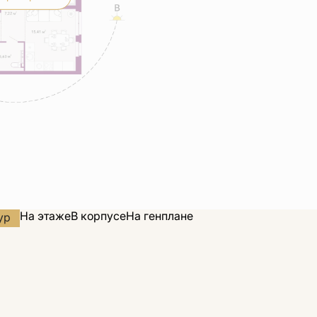
На этаже
В корпусе
На генплане
ур