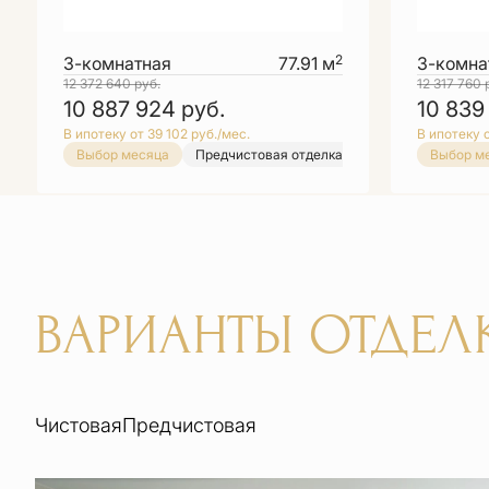
2
3-комнатная
77.91 м
3-комна
12 372 640
руб.
12 317 760
10 887 924
руб.
10 839
В ипотеку от 39 102 руб./мес.
В ипотеку о
Выбор месяца
Предчистовая отделка
Выбор месяца
Выбор м
ВАРИАНТЫ ОТДЕЛ
Чистовая
Предчистовая