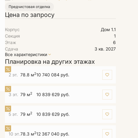
Предчистовая отделка
Цена по запросу
Корпус
Дом 1.1
Секция
1
Этаж
6
Сдача
3 кв. 2027
Все характеристики
Планировка на других этажах
2
2 эт.
78.8 м
10 740 084 руб.
2
3 эт.
79 м
10 839 629 руб.
2
5 эт.
79 м
10 839 629 руб.
2
10 эт.
78.3 м
12 367 040 руб.