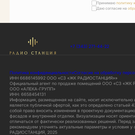
Принимаю
политику 
Даю согласие на
обр
+7 (343) 271-44-22
Политика конфиденциальности
Согласие на обработку перс
ИНН 6686145992 ООО «СЗ «ЖК РАДИОСТАНЦИЯ»»
Официальный агент по продаже помещений ООО «СЗ «ЖК
ООО «АЛЕКА-ГРУПП»
ИНН: 6658454131
Информация, размещенная на сайте, носит исключительно 
является публичной офертой, как это определено статьей 4
собой право вносить изменения в проектную документацию
фасадов и внутренней отделки. Визуализации носят ориент
отличаться от фактически реализованных решений. Перед 
рекомендуем уточнять актуальные параметры и условия у 
РАДИОСТАНЦИЯ, 2025