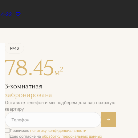
44-22
Квартира забронирована
№46
78.45
2
м
3-комнатная
забронирована
Оставьте телефон и мы подберем для вас похожую
квартиру
Принимаю
политику конфиденциальности
Даю согласие на
обработку персональных данных