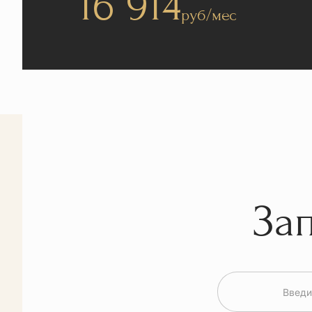
16 914
руб/мес
За
Введи