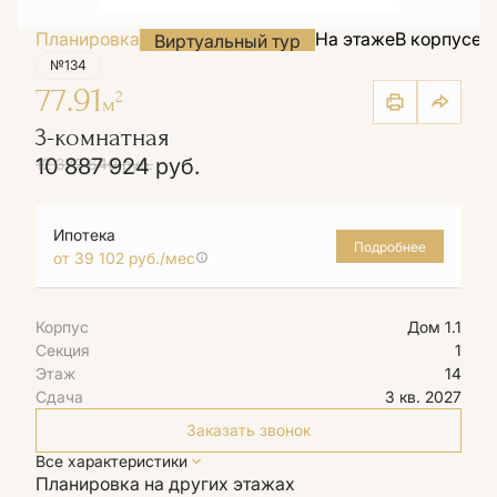
Планировка
На этаже
В корпусе
Н
Виртуальный тур
№134
77.91
2
м
3-комнатная
10 887 924 руб.
12 372 640 руб.
Ипотека
Подробнее
от 39 102 руб./мес
Корпус
Дом 1.1
Секция
1
Этаж
14
Сдача
3 кв. 2027
Заказать звонок
Все характеристики
Планировка на других этажах