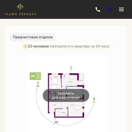
2
3-комнатная
78.41 м
12 472 320 руб.
Ипотека
от 44 792 руб./мес.
Предчистовая отделка
23 человекa
смотрели эту квартиру за 24 часа
Нажмите
для увеличения