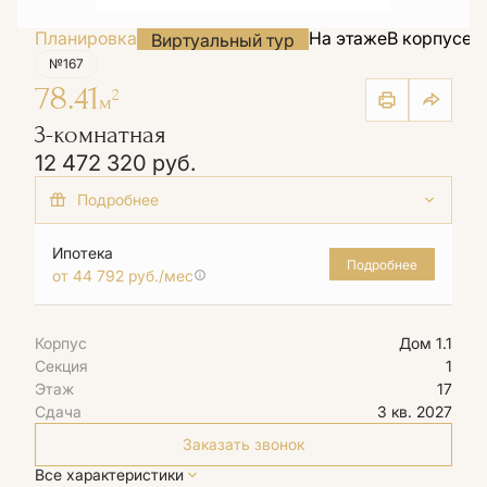
Планировка
На этаже
В корпусе
Н
Виртуальный тур
№167
78.41
2
м
3-комнатная
12 472 320 руб.
+2 акции
Базовая ипотека от 12,5% на весь срок
Ипотека
Подробнее
от 44 792 руб./мес
Семейная ипотека от 3,6% на весь срок
Корпус
Дом 1.1
Секция
1
Этаж
17
Сдача
3 кв. 2027
Заказать звонок
Все характеристики