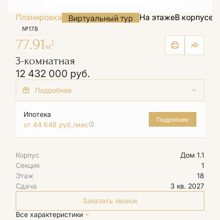
Планировка
На этаже
В корпусе
Н
Виртуальный тур
№178
77.91
2
м
3-комнатная
12 432 000 руб.
+2 акции
Семейная ипотека от 3,6% на весь срок
Ипотека
Подробнее
от 44 648 руб./мес
Базовая ипотека от 12,5% на весь срок
Корпус
Дом 1.1
Секция
1
Этаж
18
Сдача
3 кв. 2027
Заказать звонок
Все характеристики