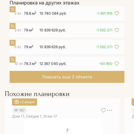
Планировка на других этажах
2
2 эт.
78.8 м
10 740 084 руб.
-1 691 916
2
3 эт.
79 м
10 839 629 руб.
-1 592 371
2
5 эт.
79 м
10 839 629 руб.
-1 592 371
2
10 эт.
78.3 м
12 367 040 руб.
-64 960
Показать еще 3 объектa
Похожие планировки
+2 акции
№ 167
Дом 1.1, Секция 1, Этаж 17
Д