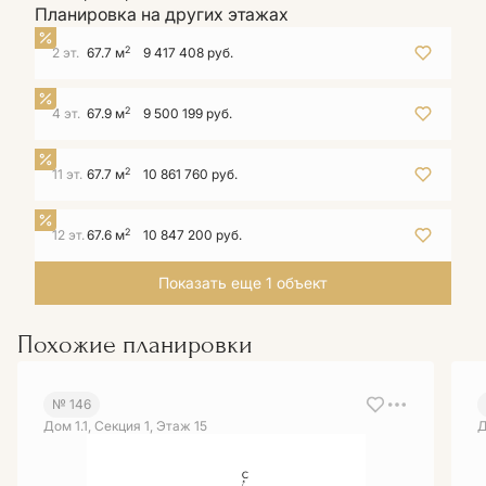
Планировка на других этажах
2
2 эт.
67.7 м
9 417 408 руб.
2
4 эт.
67.9 м
9 500 199 руб.
2
11 эт.
67.7 м
10 861 760 руб.
2
12 эт.
67.6 м
10 847 200 руб.
Показать еще 1 объект
Похожие планировки
№ 146
Дом 1.1, Секция 1, Этаж 15
Д