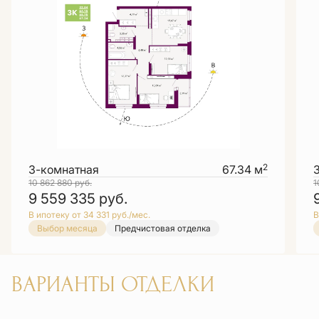
2
3-комнатная
67.34 м
10 862 880
руб.
1
9 559 335
руб.
В ипотеку от 34 331 руб./мес.
В
Выбор месяца
Предчистовая отделка
ВАРИАНТЫ ОТДЕЛКИ