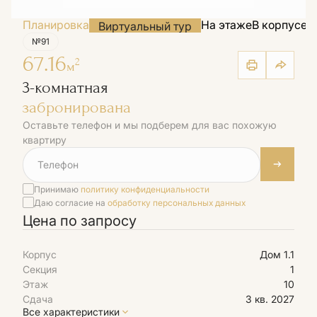
Планировка
На этаже
В корпусе
Н
Виртуальный тур
№91
67.16
2
м
3-комнатная
забронирована
Оставьте телефон и мы подберем для вас похожую
квартиру
Принимаю
политику конфиденциальности
Даю согласие на
обработку персональных данных
Цена по запросу
Корпус
Дом 1.1
Секция
1
Этаж
10
Сдача
3 кв. 2027
Все характеристики