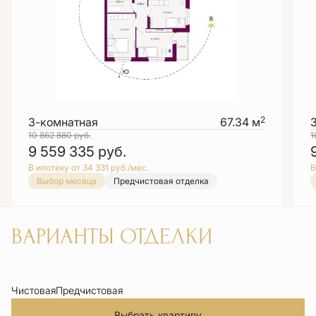
2
3-комнатная
67.34 м
10 862 880
руб.
1
9 559 335
руб.
В ипотеку от 34 331 руб./мес.
В
Выбор месяца
Предчистовая отделка
ВАРИАНТЫ ОТДЕЛКИ
Чистовая
Предчистовая
Выбрать квартиру