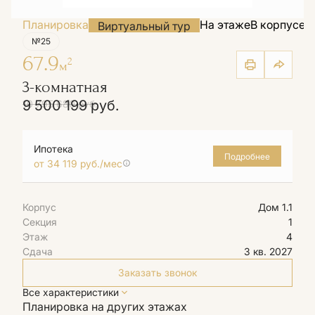
Планировка
На этаже
В корпусе
Н
Виртуальный тур
№25
67.9
2
м
3-комнатная
9 500 199 руб.
10 795 680 руб.
Ипотека
Подробнее
от 34 119 руб./мес
Корпус
Дом 1.1
Секция
1
Этаж
4
Сдача
3 кв. 2027
Заказать звонок
Все характеристики
Планировка на других этажах