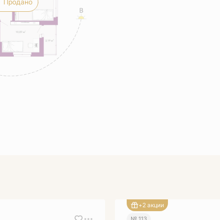
Продано
+2 акции
№ 113