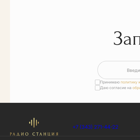
За
Введи
Принимаю
политику 
Даю согласие на
обр
+7 (343) 271-44-22