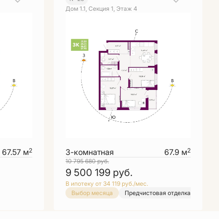
Дом 1.1, Секция 1, Этаж 4
2
2
67.57 м
3-комнатная
67.9 м
10 795 680
руб.
9 500 199
руб.
В ипотеку от 34 119 руб./мес.
ка
Выбор месяца
Предчистовая отделка
Выбо