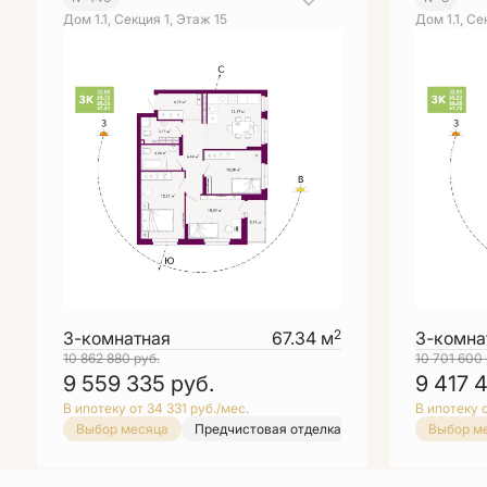
Дом 1.1, Секция 1, Этаж 15
Дом 1.1, Се
2
3-комнатная
67.34 м
3-комна
10 862 880
руб.
10 701 600
9 559 335
руб.
9 417 
В ипотеку от 34 331 руб./мес.
В ипотеку о
Выбор месяца
Предчистовая отделка
Выбор месяца
Выбор м