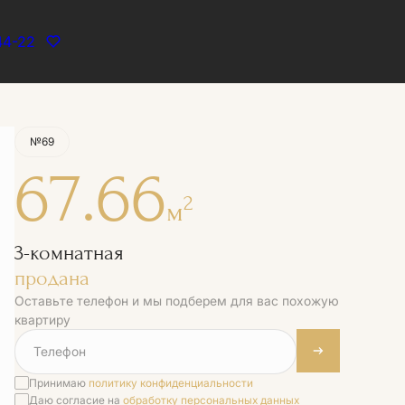
44-22
Квартира забронирована
№69
67.66
2
м
3-комнатная
продана
Оставьте телефон и мы подберем для вас похожую
квартиру
Принимаю
политику конфиденциальности
Даю согласие на
обработку персональных данных