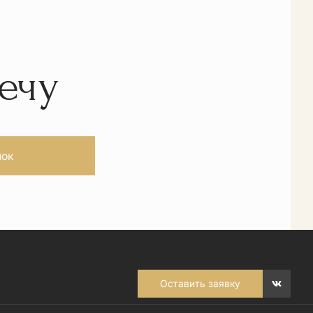
ечу
нок
Оставить заявку