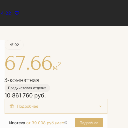
44-22
Забронировать
№102
67.66
2
м
3-комнатная
Предчистовая отделка
10 861 760 руб.
+2 акции
Базовая ипотека от 12,5% на весь срок
Ипотека
от 39 008 руб./мес
Подробнее
Семейная ипотека от 3,6% на весь срок