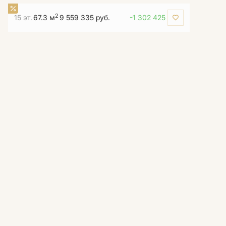
2
15 эт.
67.3 м
9 559 335 руб.
-1 302 425