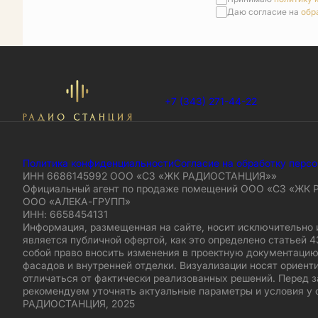
Даю согласие на
обр
+7 (343) 271-44-22
Политика конфиденциальности
Согласие на обработку перс
ИНН 6686145992 ООО «СЗ «ЖК РАДИОСТАНЦИЯ»»
Официальный агент по продаже помещений ООО «СЗ «ЖК
ООО «АЛЕКА-ГРУПП»
ИНН: 6658454131
Информация, размещенная на сайте, носит исключительно 
является публичной офертой, как это определено статьей 4
собой право вносить изменения в проектную документацию
фасадов и внутренней отделки. Визуализации носят ориент
отличаться от фактически реализованных решений. Перед 
рекомендуем уточнять актуальные параметры и условия у 
РАДИОСТАНЦИЯ, 2025