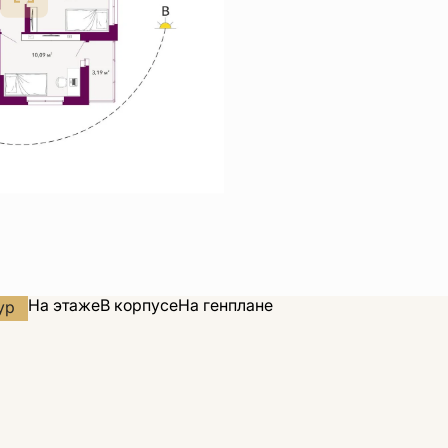
На этаже
В корпусе
На генплане
ур