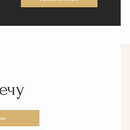
ечу
нок