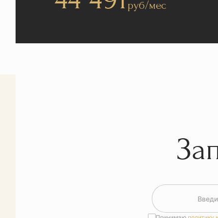
руб/мес
За
Введи
Принимаю
политику 