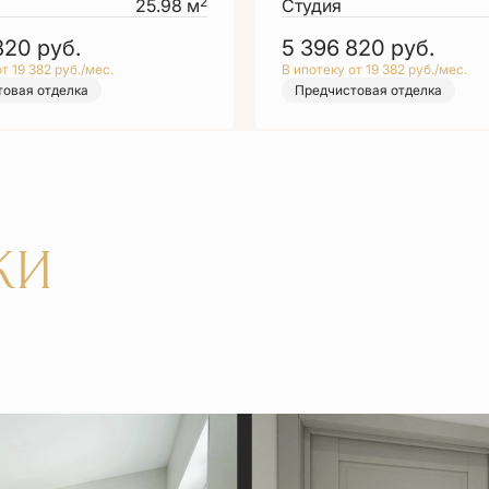
2
25.98 м
Студия
 820
руб.
5 396 820
руб.
т 19 382 руб./мес.
В ипотеку от 19 382 руб./мес.
овая отделка
Предчистовая отделка
КИ