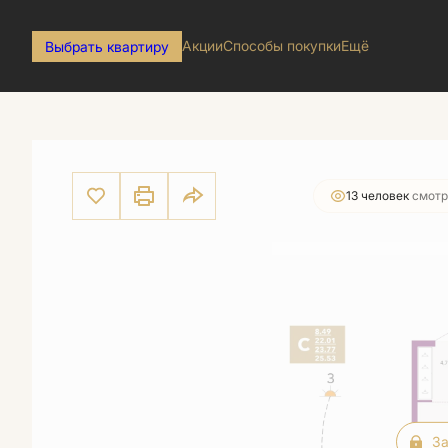
Акции
Способы покупки
Ещё
Выбрать квартиру
2
Студия
25.53 м
Цена по запросу
13 человек
смотр
За