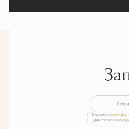
За
Введи
Принимаю
политику 
Даю согласие на
обр