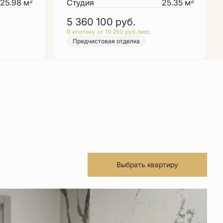
2
2
25.98 м
Студия
25.35 м
5 360 100
руб.
В ипотеку от 19 250 руб./мес.
Предчистовая отделка
Выбрать квартиру