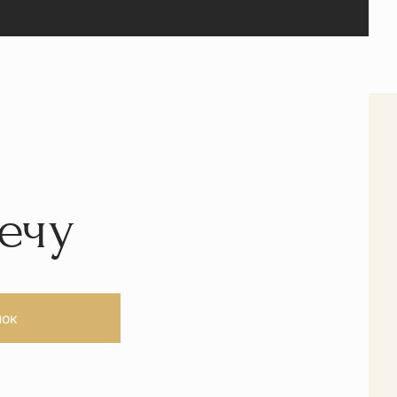
ечу
нок