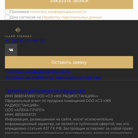
Заказать звонок
Принимаю
политику конфиденциальности
Даю согласие на
обработку персональных данных
+7 (343) 271-44-22
Оставить заявку
Политика конфиденциальности
Согласие на обработку персональных данных
Проектная декларация на наш.дом.рф
ИНН 6686145992 ООО «СЗ «ЖК РАДИОСТАНЦИЯ»»
Официальный агент по продаже помещений ООО «СЗ «ЖК
РАДИОСТАНЦИЯ»:
ООО «АЛЕКА-ГРУПП»
ИНН: 6658454131
Информация, размещенная на сайте, носит исключительно
информационный характер, не является публичной офертой, как это
определено статьей 437 ГК РФ. Застройщик оставляет за собой право
вносить изменения в проектную документацию, включая планировки,
элементы фасадов и внутренней отделки. Визуализации носят