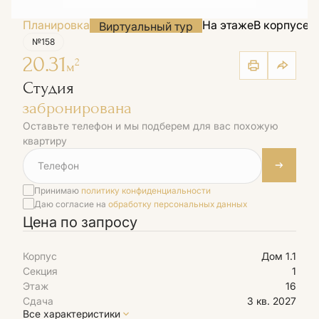
Планировка
На этаже
В корпусе
Н
Виртуальный тур
№158
20.31
2
м
Студия
забронирована
Оставьте телефон и мы подберем для вас похожую
квартиру
Принимаю
политику конфиденциальности
Даю согласие на
обработку персональных данных
Цена по запросу
Корпус
Дом 1.1
Секция
1
Этаж
16
Сдача
3 кв. 2027
Все характеристики