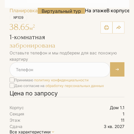
Планировка
На этаже
В корпусе
Н
Виртуальный тур
№109
38.65
2
м
1-комнатная
забронирована
Оставьте телефон и мы подберем для вас похожую
квартиру
Принимаю
политику конфиденциальности
Даю согласие на
обработку персональных данных
Цена по запросу
Корпус
Дом 1.1
Секция
1
Этаж
11
Сдача
3 кв. 2027
Все характеристики