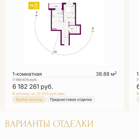
2
1-комнатная
38.88 м
7 188 675
руб.
7
6 182 261
руб.
В ипотеку от 22 203 руб./мес.
В
Выбор месяца
Предчистовая отделка
ВАРИАНТЫ ОТДЕЛКИ