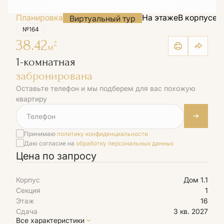
Планировка
На этаже
В корпусе
Н
Виртуальный тур
№164
38.42
2
м
1-комнатная
забронирована
Оставьте телефон и мы подберем для вас похожую
квартиру
Принимаю
политику конфиденциальности
Даю согласие на
обработку персональных данных
Цена по запросу
Корпус
Дом 1.1
Секция
1
Этаж
16
Сдача
3 кв. 2027
Все характеристики