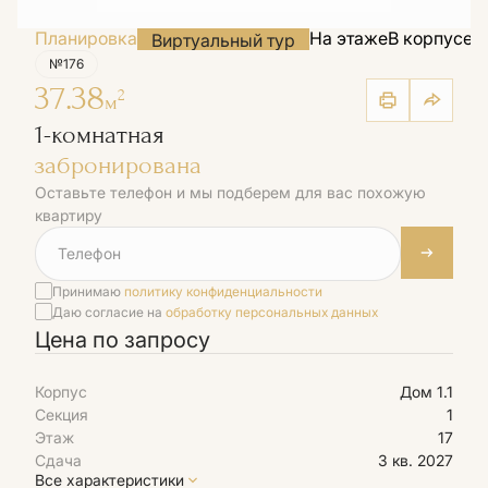
Планировка
На этаже
В корпусе
Н
Виртуальный тур
№176
37.38
2
м
1-комнатная
забронирована
Оставьте телефон и мы подберем для вас похожую
квартиру
Принимаю
политику конфиденциальности
Даю согласие на
обработку персональных данных
Цена по запросу
Корпус
Дом 1.1
Секция
1
Этаж
17
Сдача
3 кв. 2027
Все характеристики