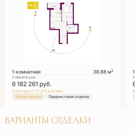
2
1-комнатная
38.88 м
7 188 675
руб.
7
6 182 261
руб.
В ипотеку от 22 203 руб./мес.
В
Выбор месяца
Предчистовая отделка
ВАРИАНТЫ ОТДЕЛКИ