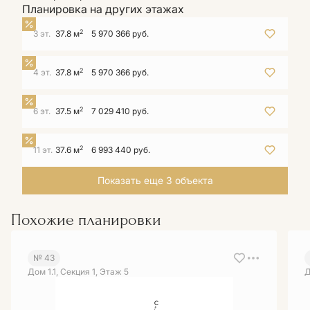
Планировка на других этажах
2
3 эт.
37.8 м
5 970 366 руб.
2
4 эт.
37.8 м
5 970 366 руб.
2
6 эт.
37.5 м
7 029 410 руб.
2
11 эт.
37.6 м
6 993 440 руб.
Показать еще 3 объектa
Похожие планировки
№ 43
Дом 1.1, Секция 1, Этаж 5
Д