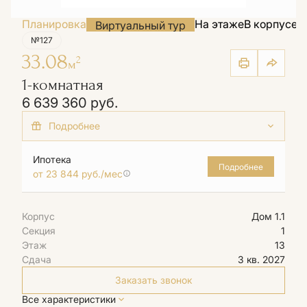
Планировка
На этаже
В корпусе
Н
Виртуальный тур
№127
33.08
2
м
1-комнатная
6 639 360 руб.
+2 акции
Семейная ипотека от 3,6% на весь срок
Ипотека
Подробнее
от 23 844 руб./мес
Базовая ипотека от 12,5% на весь срок
Корпус
Дом 1.1
Секция
1
Этаж
13
Сдача
3 кв. 2027
Заказать звонок
Все характеристики