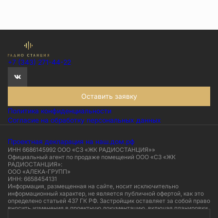
+7 (343) 271-44-22
Оставить заявку
Политика конфиденциальности
Согласие на обработку персональных данных
Проектная декларация на наш.дом.рф
ИНН 6686145992 ООО «СЗ «ЖК РАДИОСТАНЦИЯ»»
Официальный агент по продаже помещений ООО «СЗ «ЖК
РАДИОСТАНЦИЯ»:
ООО «АЛЕКА-ГРУПП»
ИНН: 6658454131
Информация, размещенная на сайте, носит исключительно
информационный характер, не является публичной офертой, как это
определено статьей 437 ГК РФ. Застройщик оставляет за собой право
вносить изменения в проектную документацию, включая планировки,
элементы фасадов и внутренней отделки. Визуализации носят