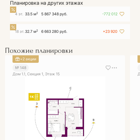
Планировка на других этажах
2
4 эт.
33.5 м
5 867 348 руб.
-772 012
2
18 эт.
32.7 м
6 663 280 руб.
+23 920
Похожие планировки
+2 акции
№ 148
Дом 1.1, Секция 1, Этаж 15
Д