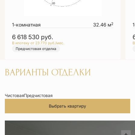
2
1-комнатная
32.46 м
6 618 530
руб.
В ипотеку от 23 770 руб./мес.
В
Предчистовая отделка
ВАРИАНТЫ ОТДЕЛКИ
Чистовая
Предчистовая
Выбрать квартиру