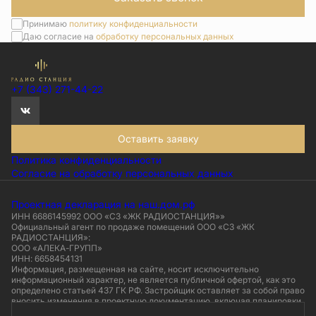
Принимаю
политику конфиденциальности
Даю согласие на
обработку персональных данных
+7 (343) 271-44-22
Оставить заявку
Политика конфиденциальности
Согласие на обработку персональных данных
Проектная декларация на наш.дом.рф
ИНН 6686145992 ООО «СЗ «ЖК РАДИОСТАНЦИЯ»»
Официальный агент по продаже помещений ООО «СЗ «ЖК
РАДИОСТАНЦИЯ»:
ООО «АЛЕКА-ГРУПП»
ИНН: 6658454131
Информация, размещенная на сайте, носит исключительно
информационный характер, не является публичной офертой, как это
определено статьей 437 ГК РФ. Застройщик оставляет за собой право
вносить изменения в проектную документацию, включая планировки,
элементы фасадов и внутренней отделки. Визуализации носят