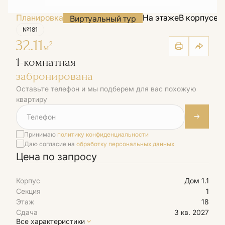
Планировка
На этаже
В корпусе
Н
Виртуальный тур
№181
32.11
2
м
1-комнатная
забронирована
Оставьте телефон и мы подберем для вас похожую
квартиру
Принимаю
политику конфиденциальности
Даю согласие на
обработку персональных данных
Цена по запросу
Корпус
Дом 1.1
Секция
1
Этаж
18
Сдача
3 кв. 2027
Все характеристики