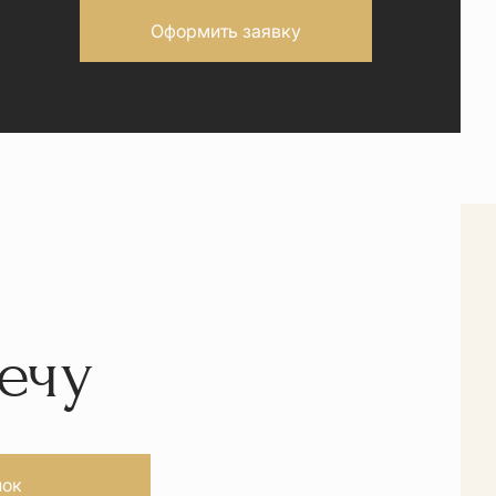
Оформить заявку
ечу
нок