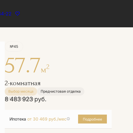
44-22
Забронировать
№45
57.7
2
м
2-комнатная
Выбор месяца
Предчистовая отделка
8 483 923 руб.
9 025 450 руб.
Ипотека
от 30 469 руб./мес
Подробнее