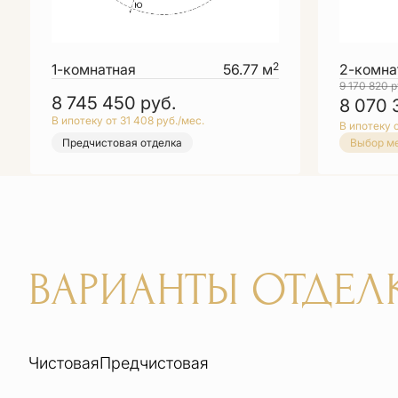
2
1-комнатная
56.77 м
2-комна
9 170 820
р
8 745 450
руб.
8 070
В ипотеку от 31 408 руб./мес.
В ипотеку о
Предчистовая отделка
Выбор м
ВАРИАНТЫ ОТДЕЛ
Чистовая
Предчистовая