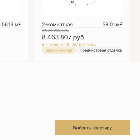
2
2
56.13 м
2-комнатная
58.01 м
9 004 050
руб.
8 463 807
руб.
В ипотеку от 30 397 руб./мес.
ка
Выбор месяца
Предчистовая отделка
Выбо
Выбрать квартиру