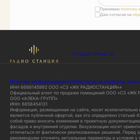
Принимаю
политику 
Даю согласие на
обр
+7 (343) 271-44-22
Политика конфиденциальности
Согласие на обработку перс
ИНН 6686145992 ООО «СЗ «ЖК РАДИОСТАНЦИЯ»»
Официальный агент по продаже помещений ООО «СЗ «ЖК
ООО «АЛЕКА-ГРУПП»
ИНН: 6658454131
Информация, размещенная на сайте, носит исключительно 
является публичной офертой, как это определено статьей 4
собой право вносить изменения в проектную документацию
фасадов и внутренней отделки. Визуализации носят ориент
отличаться от фактически реализованных решений. Перед 
рекомендуем уточнять актуальные параметры и условия у 