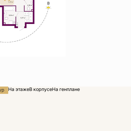
На этаже
В корпусе
На генплане
ур