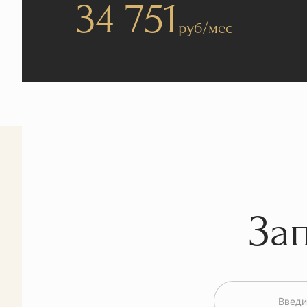
34 751
руб/мес
За
Введи