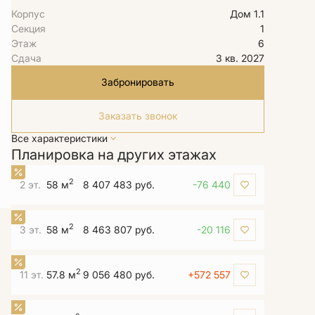
Корпус
Дом 1.1
Секция
1
Этаж
6
Сдача
3 кв. 2027
Забронировать
Заказать звонок
Все характеристики
Планировка на других этажах
2
2 эт.
58 м
8 407 483 руб.
-76 440
2
3 эт.
58 м
8 463 807 руб.
-20 116
2
11 эт.
57.8 м
9 056 480 руб.
+572 557