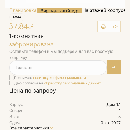
Планировка
На этаже
В корпусе
Н
Виртуальный тур
№44
37.84
2
м
1-комнатная
забронирована
Оставьте телефон и мы подберем для вас похожую
квартиру
Принимаю
политику конфиденциальности
Даю согласие на
обработку персональных данных
Цена по запросу
Корпус
Дом 1.1
Секция
1
Этаж
5
Сдача
3 кв. 2027
Все характеристики