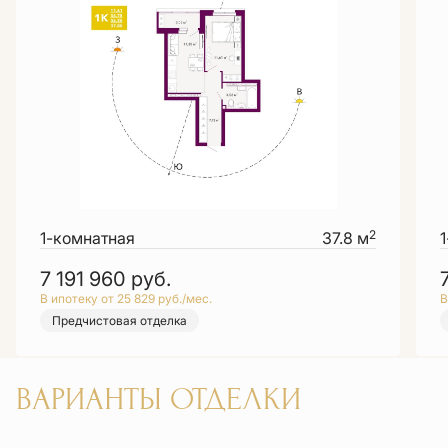
2
1-комнатная
37.8 м
7 191 960
руб.
В ипотеку от 25 829 руб./мес.
В
Предчистовая отделка
ВАРИАНТЫ ОТДЕЛКИ