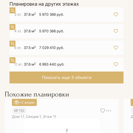
Планировка на других этажах
2
3 эт.
37.8 м
5 970 366 руб.
2
4 эт.
37.8 м
5 970 366 руб.
2
6 эт.
37.5 м
7 029 410 руб.
2
11 эт.
37.6 м
6 993 440 руб.
Показать еще 3 объектa
Похожие планировки
+2 акции
№ 110
Дом 1.1, Секция 1, Этаж 11
Д