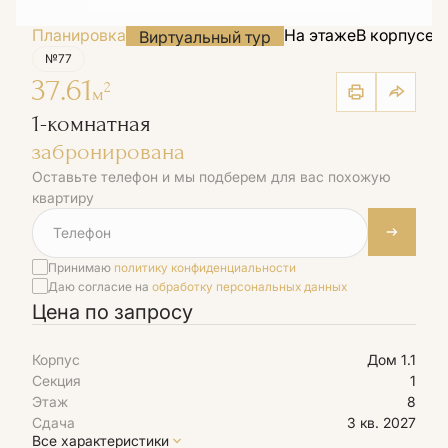
Планировка
На этаже
В корпусе
Н
Виртуальный тур
№77
37.61
2
м
1-комнатная
забронирована
Оставьте телефон и мы подберем для вас похожую
квартиру
Принимаю
политику конфиденциальности
Даю согласие на
обработку персональных данных
Цена по запросу
Корпус
Дом 1.1
Секция
1
Этаж
8
Сдача
3 кв. 2027
Все характеристики